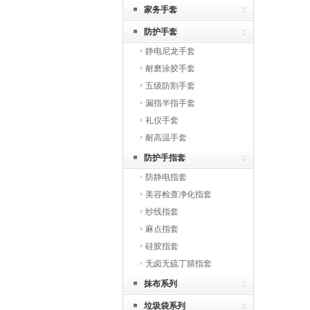
家务手套
防护手套
静电尼龙手套
耐磨涂胶手套
五级防割手套
漏指半指手套
礼仪手套
耐高温手套
防护手指套
防静电指套
美容检查净化指套
纱线指套
麻点指套
硅胶指套
无卤无硫丁腈指套
抹布系列
垃圾袋系列