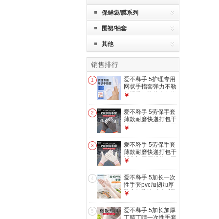
保鲜袋/膜系列
围裙/袖套
其他
销售排行
爱不释手 5护理专用
1
网状手指套弹力不勒
舒适透气防护套灰指
￥
甲上药绷带保护套
护理专用网状手指套
爱不释手 5劳保手套
2
10只/白色
薄款耐磨快递打包干
活车间工厂维修轻工
￥
业透气pu涂指涂掌
PU涂指手套 灰色10
爱不释手 5劳保手套
3
双【独立包装】 小
薄款耐磨快递打包干
号S码
活车间工厂维修轻工
￥
业透气pu涂指涂掌
PU涂指手套 白色10
爱不释手 5加长一次
4
双【独立包装】 小
性手套pvc加韧加厚
号S码
防寒款防油耐酸碱防
￥
水厨房食品级手套
PVC手套 100只/盒
爱不释手 5加长加厚
5
【加长款12英寸】
丁腈丁晴一次性手套